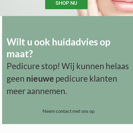
SHOP NU
Wilt u ook huidadvies op
maat?
Pedicure stop! Wij kunnen helaas
geen
nieuwe
pedicure klanten
meer aannemen.
Neem contact met ons op