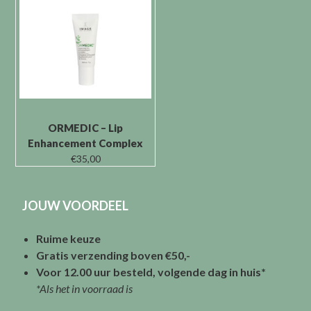
ORMEDIC – Lip
Enhancement Complex
€
35,00
JOUW VOORDEEL
Ruime keuze
Gratis verzending boven €50,-
Voor 12.00 uur besteld, volgende dag in huis*
*Als het in voorraad is