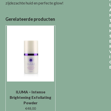
zijdezachte huid en perfecte glow!
Gerelateerde producten
I
ILUMA – Intense
Brightening Exfoliating
Powder
€
48,00