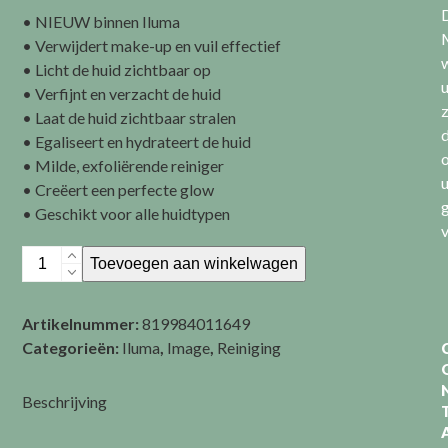
• NIEUW binnen Iluma
• Verwijdert make-up en vuil effectief
• Licht de huid zichtbaar op
• Verfijnt en verzacht de huid
z
• Laat de huid zichtbaar stralen
d
• Egaliseert en hydrateert de huid
• Milde, exfoliërende reiniger
• Creëert een perfecte glow
• Geschikt voor alle huidtypen
v
ILUMA
Toevoegen aan winkelwagen
-
Intense
Artikelnummer:
819984011649
Brightening
Categorieën:
Iluma
,
Image
,
Reiniging
Exfoliating
Cleanser
aantal
Beschrijving