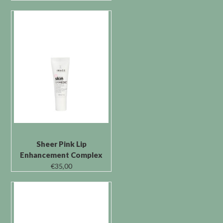
Sheer Pink Lip
Enhancement Complex
€
35,00