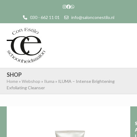
Skip
Instagram
Facebook
Whatsapp
to
030 - 662 11 01
info@salonconestilo.nl
content
Open
Close
mobile
mobile
menu
menu
SHOP
Home
»
Webshop
»
Iluma
»
ILUMA – Intense Brightening
Exfoliating Cleanser