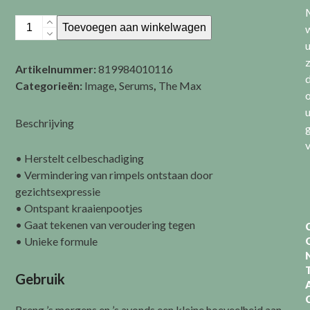
THE
Toevoegen aan winkelwagen
MAX
-
z
Artikelnummer:
819984010116
Stem
d
Categorieën:
Image
,
Serums
,
The Max
Cell
Serum
aantal
Beschrijving
v
• Herstelt celbeschadiging
• Vermindering van rimpels ontstaan door
gezichtsexpressie
• Ontspant kraaienpootjes
• Gaat tekenen van veroudering tegen
• Unieke formule
Gebruik
Breng ’s morgens en ’s avonds een kleine hoeveelheid aan