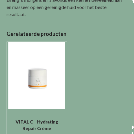
en masseer op een gereinigde huid voor het beste
resultaat.
Gerelateerde producten
VITAL C – Hydrating
Repair Crème