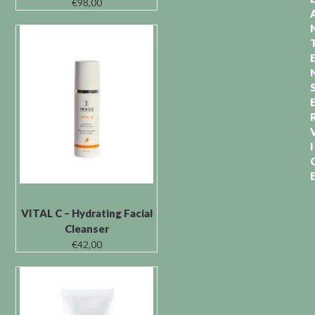
€
98,00
I
VITAL C – Hydrating Facial
Cleanser
€
42,00