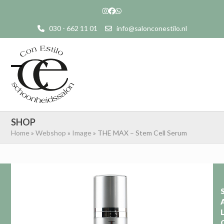
Skip
Instagram
Facebook
Whatsapp
to
030 - 662 11 01
info@salonconestilo.nl
content
Open
Close
mobile
mobile
menu
menu
SHOP
Home
»
Webshop
»
Image
»
THE MAX – Stem Cell Serum