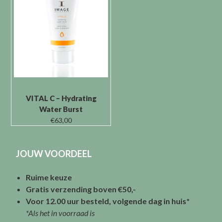
VITAL C – Hydrating
Water Burst
€
63,00
JOUW VOORDEEL
Ruime keuze
Gratis verzending boven €50,-
Voor 12.00 uur besteld, volgende dag in huis*
*Als het in voorraad is